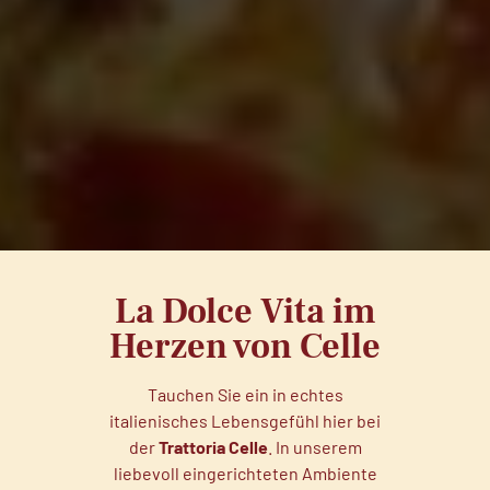
La Dolce Vita im
Herzen von Celle
Tauchen Sie ein in echtes
italienisches Lebensgefühl hier bei
der
Trattoria Celle
. In unserem
liebevoll eingerichteten Ambiente